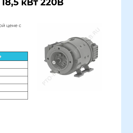
8,5 кВт 220В
ой цене с
е